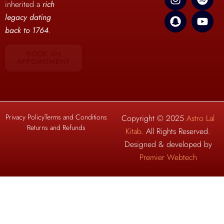
inherited a
rich
legacy dating
back to 1764
.
BOOK AN
APPOINTMENT
Privacy Policy
Terms and Conditions
Copyright © 2025
Astro Lal
Returns and Refunds
Kitab
. All Rights Reserved.
Designed & developed by
Premier Webtech