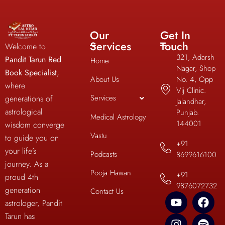
Our
Get In
Services
Touch
Welcome to
321, Adarsh
Pandit Tarun Red
Home
Nagar, Shop
Book Specialist
,
About Us
No. 4, Opp
where
Vij Clinic.
Services
generations of
Jalandhar,
astrological
Punjab.
Medical Astrology
144001
wisdom converge
Vastu
to guide you on
+91
your life’s
Podcasts
8699616100
journey. As a
Pooja Hawan
+91
proud 4th
9876072732
generation
Contact Us
astrologer, Pandit
Tarun has