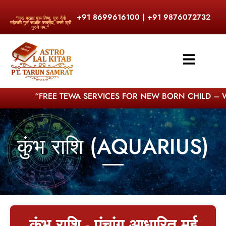
+91 8699616100 | +91 9876072732
"गुरू ब्रह्मा गुरू विष्णु, गुरु देवो
महेश्वरा गुरु साक्षात परब्रह्म, तस्मै श्री
गुरुवे नम:"
“FREE TEWA SERVICES FOR NEW BORN CHILD – WO
कुंभ राशि (AQUARIUS)
कुंभ राशि - पंचांग आधारित मई